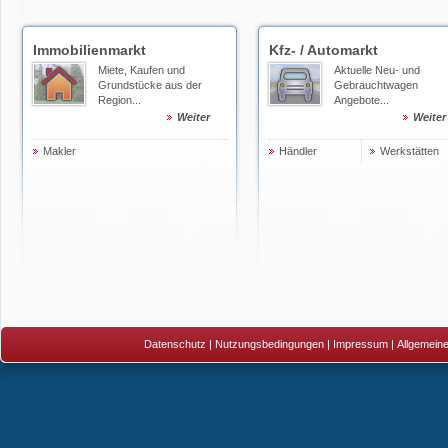
Immobilienmarkt
Kfz- / Automarkt
Miete, Kaufen und
Aktuelle Neu- und
Grundstücke aus der
Gebrauchtwagen
Region...
Angebote...
Weiter
Weiter
Makler
Händler
Werkstätten
Datenschutz
|
Nutzungsbedingungen
|
Impressum
|
Allgemein