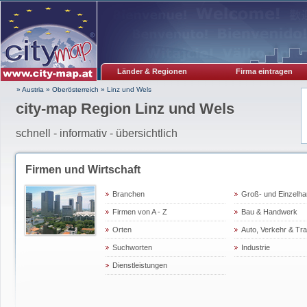
Länder & Regionen
Firma eintragen
» Austria
»
Oberösterreich
»
Linz und Wels
city-map Region Linz und Wels
schnell - informativ - übersichtlich
Firmen und Wirtschaft
Branchen
Groß- und Einzelha
Firmen von A - Z
Bau & Handwerk
Orten
Auto, Verkehr & Tr
Suchworten
Industrie
Dienstleistungen