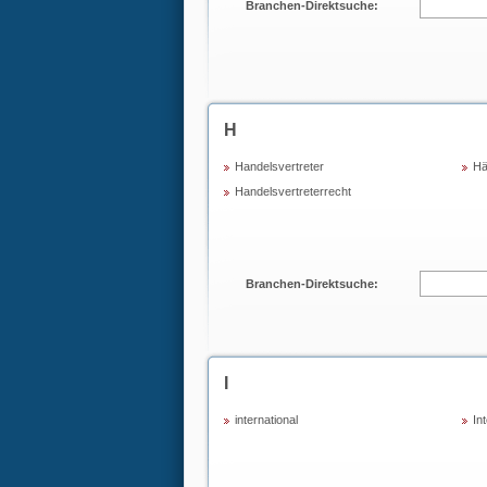
Branchen-Direktsuche:
H
Handelsvertreter
Hä
Handelsvertreterrecht
Branchen-Direktsuche:
I
international
In