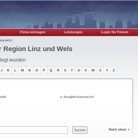
Firma eintragen
Leistungen
Login für Firmen
bersicht
r Region Linz und Wels
erlegt wurden
J
K
L
M
N
O
P
Q
R
S
T
U
V
W
X
Y
Z
walt
Ausgleichsanspruch
Nach oben