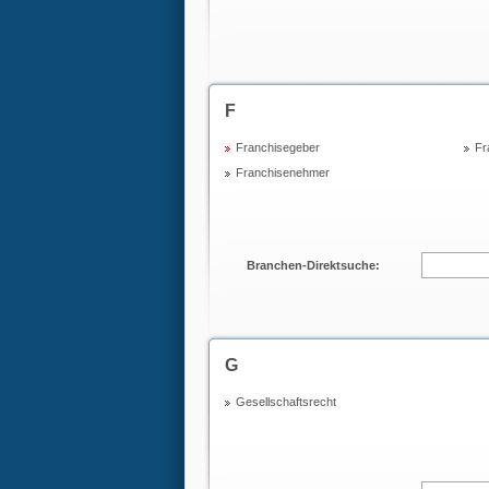
F
Franchisegeber
Fr
Franchisenehmer
Branchen-Direktsuche:
G
Gesellschaftsrecht