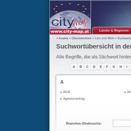
Länder & Regionen
» Austria
»
Oberösterreich
»
Linz und Wels
»
Suchwortü
Suchwortübersicht in de
Alle Begriffe, die als Stichwort hint
A
B
C
D
E
F
G
H
I
A
AGB
An
Agenturvertrag
Branchen-Direktsuche: