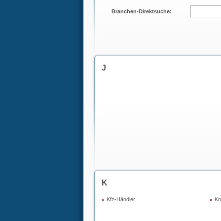
Branchen-Direktsuche:
J
K
Kfz-Händler
Kn