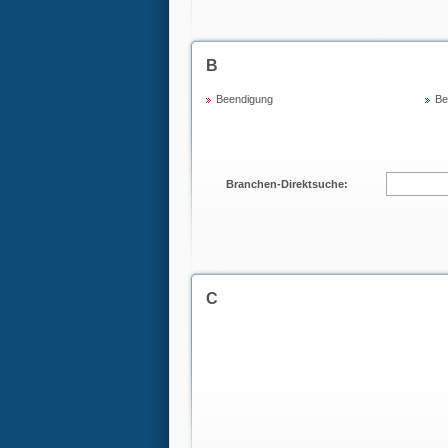
B
Beendigung
Be
Branchen-Direktsuche:
C