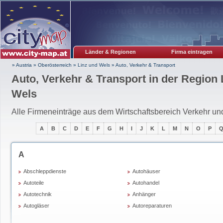
Länder & Regionen
Firma eintragen
» Austria
»
Oberösterreich
»
Linz und Wels
»
Auto, Verkehr & Transport
Auto, Verkehr & Transport in der Region 
Wels
Alle Firmeneinträge aus dem Wirtschaftsbereich Verkehr un
A
B
C
D
E
F
G
H
I
J
K
L
M
N
O
P
A
Abschleppdienste
Autohäuser
Autoteile
Autohandel
Autotechnik
Anhänger
Autogläser
Autoreparaturen